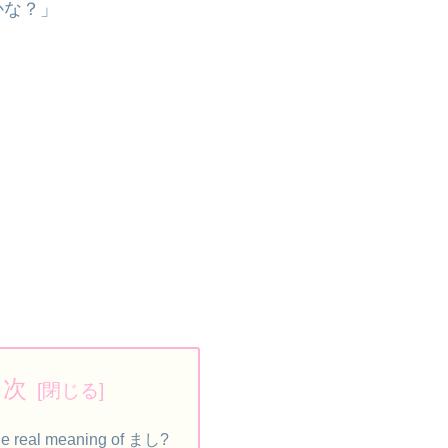
かな？」
？
目次
he real meaning of まし?