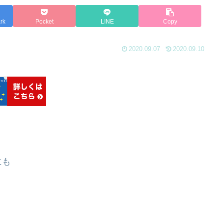
rk
Pocket
LINE
Copy
2020.09.07
2020.09.10
にも