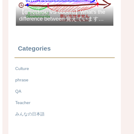
【omoidasu VS oboeru】What's the
difference between 覚えています
(oboeteimasu) and 思い出します
(omoidashimasu) in Japanese?
Categories
Culture
phrase
QA
Teacher
みんなの日本語