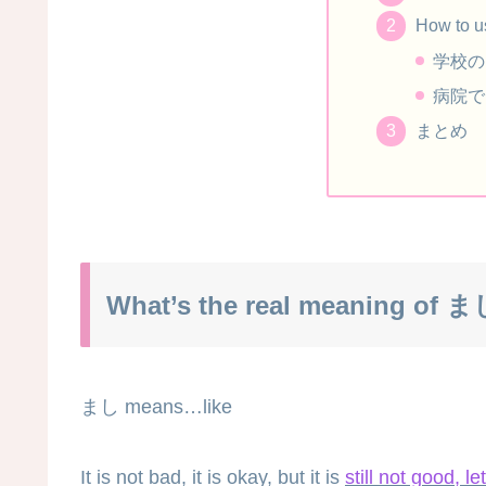
How to 
学校の
病院で
まとめ
What’s the real meaning of 
まし means…like
It is not bad, it is okay, but it is
still not good, l