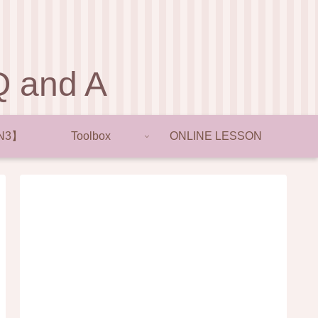
and A
N3】
Toolbox
ONLINE LESSON