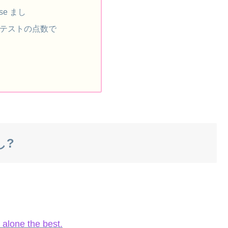
use まし
テストの点数で
まし?
et alone the best.