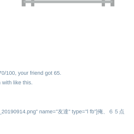
0/100, your friend got 65.
with like this.
36_20190914.png” name=”友達” type=”l fb”]俺、６５点