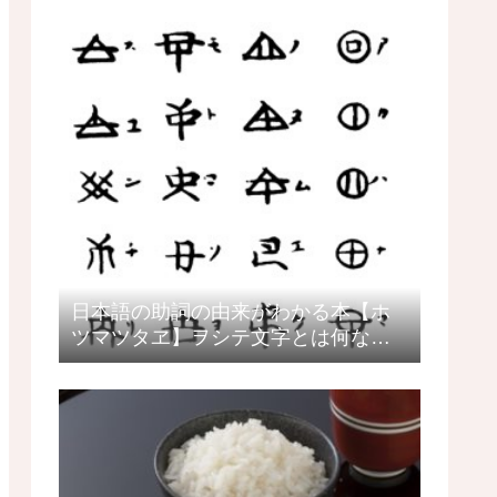
日本語の助詞の由来がわかる本【ホ
ツマツタヱ】ヲシテ文字とは何なの
か？日本語教師の目線で見るヲシテ