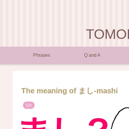
TOMO
Phrases
Q and A
The meaning of まし-mashi
QA