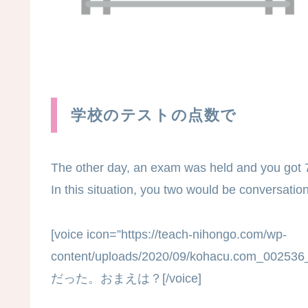
学校のテストの点数で
The other day, an exam was held and you got 7
In this situation, you two would be conversation 
[voice icon=”https://teach-nihongo.com/wp-
content/uploads/2020/09/kohacu.com_0025
だった。おまえは？[/voice]