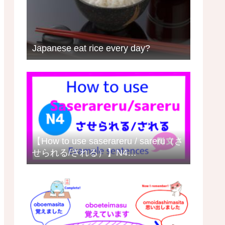
Japanese eat rice every day?
【How to use saserareru / sareru（さ
せられる/される）】N4
grammar/meaning with example
sentences日本語の例文