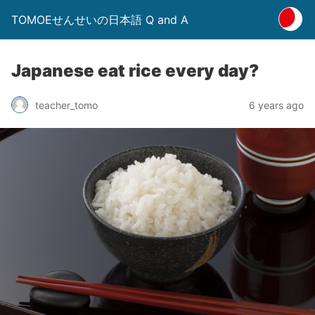
TOMOEせんせいの日本語 Q and A
Japanese eat rice every day?
6 years ago
teacher_tomo