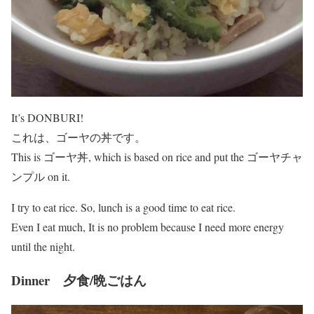
It’s DONBURI!
これは、ゴーヤの丼です。
This is ゴーヤ丼, which is based on rice and put the ゴーヤチャ
ンプル on it.
I try to eat rice. So, lunch is a good time to eat rice.
Even I eat much, It is no problem because I need more energy
until the night.
Dinner 夕食/晩ごはん