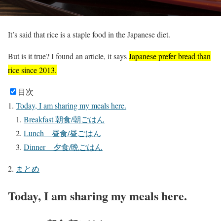
It’s said that rice is a staple food in the Japanese diet.
But is it true? I found an article, it says
Japanese prefer bread than
rice since 2013.
目次
Today, I am sharing my meals here.
Breakfast 朝食/朝ごはん
Lunch 昼食/昼ごはん
Dinner 夕食/晩ごはん
まとめ
Today, I am sharing my meals here.