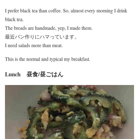
I prefer black tea than coffee. So, almost every morning I drink
black tea.
The breads are handmade, yep, I made them.
最近パン作りにハマっています。
I need salads more than meat.
This is the normal and typical my breakfast.
Lunch 昼食/昼ごはん