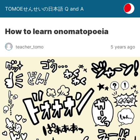
TOMOEせんせいの日本語 Q and A
How to learn onomatopoeia
5 years ago
teacher_tomo