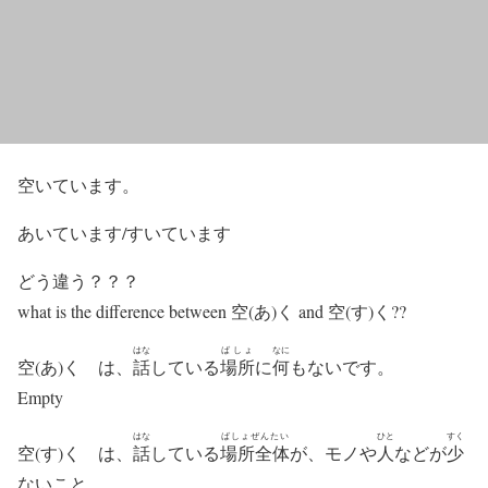
空いています。
あいています/すいています
どう違う？？？
what is the difference between 空(あ)く and 空(す)く??
はな
ばしょ
なに
空(あ)く は、
話
している
場所
に
何
もないです。
Empty
はな
ばしょぜんたい
ひと
すく
空(す)く は、
話
している
場所全体
が、モノや
人
などが
少
ないこと。