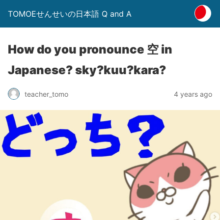
TOMOEせんせいの日本語 Q and A
How do you pronounce 空 in
Japanese? sky?kuu?kara?
4 years ago
teacher_tomo