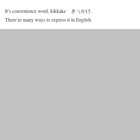
It’s convenience word, kikkake きっかけ.
There’re many ways to express it in English.