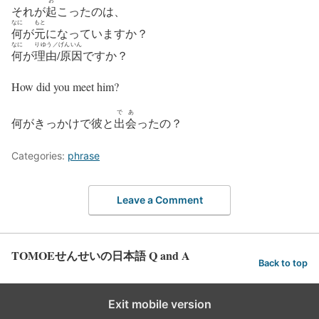
それが
起
こったのは、
なに
もと
何
が
元
になっていますか？
なに
りゆう／げんいん
何
が
理由/原因
ですか？
How did you meet him?
であ
何がきっかけで彼と
出会
ったの？
Categories:
phrase
Leave a Comment
TOMOEせんせいの日本語 Q and A
Back to top
Exit mobile version