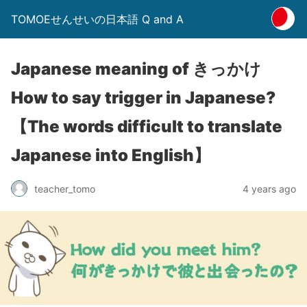
TOMOEせんせいの日本語 Q and A
Japanese meaning of きっかけ
How to say trigger in Japanese?
【The words difficult to translate
Japanese into English】
4 years ago
teacher_tomo