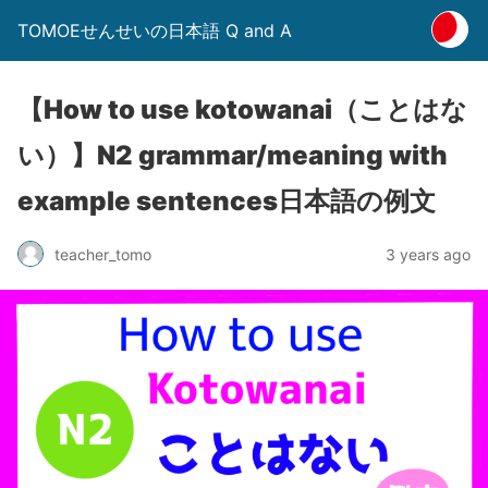
TOMOEせんせいの日本語 Q and A
【How to use kotowanai（ことはな
い）】N2 grammar/meaning with
example sentences日本語の例文
3 years ago
teacher_tomo