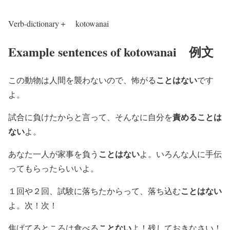
Verb-dictionary＋ kotowanai
Example sentences of kotowanai 例文
ことはない
この動物は人間を襲わないので、怖がる
です
よ。
責めることは
試合に負けたからと言って、そんなに自分を
ない
よ。
ことはない
あなた一人が家事を負う
よ。いろんな人に手伝
ってもらったらいいよ。
ことはない
１回や２回、試験に落ちたからって、落ち込む
よ。次！次！
ことない
焦げてるところは食べる
よ！残しておきなさい！